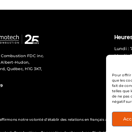
Heures
Lundi : 
Mardi : 
 Combustion FDC inc.
. Albert-Hudon,
Mercredi
rd, Québec, H1G 3K7,
Jeudi : 
Pour offrir
Vendredi
que les co
09
fait de co
Service
telles que 
de ne pas 
Plan de
négatif sur
Acc
affirmons notre volonté d’établir des relations en français avec la client