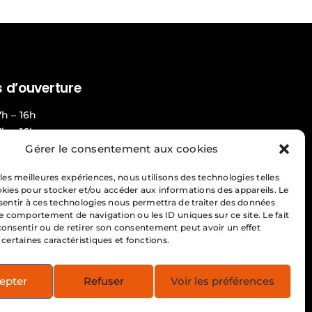
 d’ouverture
7h – 16h
7h – 16h
Gérer le consentement aux cookies
 : 7h – 16h
7h – 16h
 les meilleures expériences, nous utilisons des technologies telles
 : 7h – 16h
okies pour stocker et/ou accéder aux informations des appareils. Le
nsentir à ces technologies nous permettra de traiter des données
 24h/7 jours
le comportement de navigation ou les ID uniques sur ce site. Le fait
consentir ou de retirer son consentement peut avoir un effet
 confidentialité
 certaines caractéristiques et fonctions.
epter
Refuser
Voir les préférences
èle du Québec