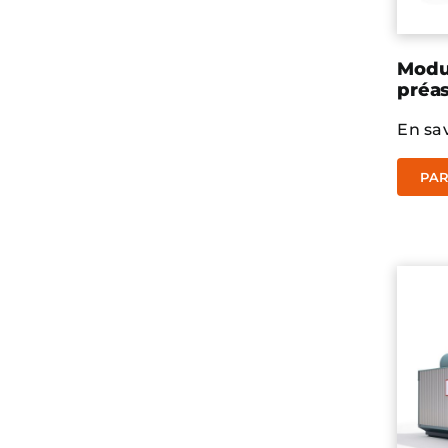
Modu
préa
En sav
PAR