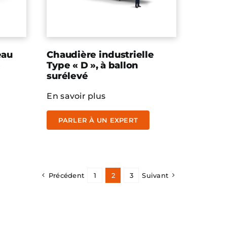
eau
Chaudière industrielle
e
Type « D », à ballon
surélevé
En savoir plus
PARLER À UN EXPERT
Précédent
1
2
3
Suivant