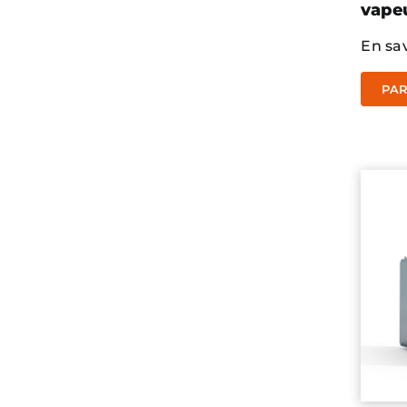
vape
En sav
PAR