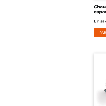
Chaud
capac
En sav
PAR