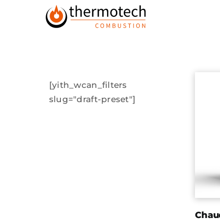
Passer
au
contenu
[yith_wcan_filters
slug="draft-preset"]
Chaud