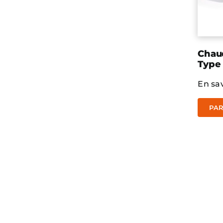
Chaud
Type 
En sav
PAR