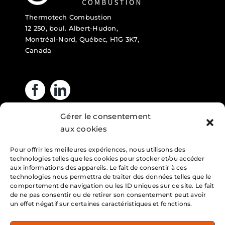
Thermotech Combustion
12 250, boul. Albert-Hudon,
Montréal-Nord, Québec, H1G 3K7,
Canada
Gérer le consentement
Heures d’ouverture
aux cookies
Pour offrir les meilleures expériences, nous utilisons des
Lundi : 7h – 16h
technologies telles que les cookies pour stocker et/ou accéder
Mardi : 7h – 16h
aux informations des appareils. Le fait de consentir à ces
technologies nous permettra de traiter des données telles que le
Mercredi : 7h – 16h
comportement de navigation ou les ID uniques sur ce site. Le fait
de ne pas consentir ou de retirer son consentement peut avoir
Jeudi : 7h – 16h
un effet négatif sur certaines caractéristiques et fonctions.
Vendredi : 7h – 16h