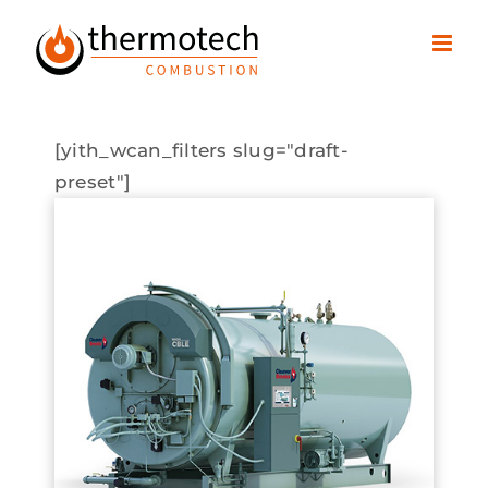
Passer
au
contenu
[yith_wcan_filters slug="draft-
preset"]