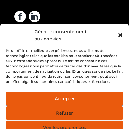
Gérer le consentement
Heures d’ouverture
aux cookies
Pour offrir les meilleures expériences, nous utilisons des
Lundi : 7h – 16h
technologies telles que les cookies pour stocker et/ou accéder
Mardi : 7h – 16h
aux informations des appareils. Le fait de consentir à ces
technologies nous permettra de traiter des données telles que le
Mercredi : 7h – 16h
comportement de navigation ou les ID uniques sur ce site. Le fait
de ne pas consentir ou de retirer son consentement peut avoir
Jeudi : 7h – 16h
un effet négatif sur certaines caractéristiques et fonctions.
Vendredi : 7h – 16h
Accepter
Service 24h/24h
Refuser
Note : Nous affirmons notre volonté d’établir des
relations en français avec la clientèle du Québec
Voir les préférences