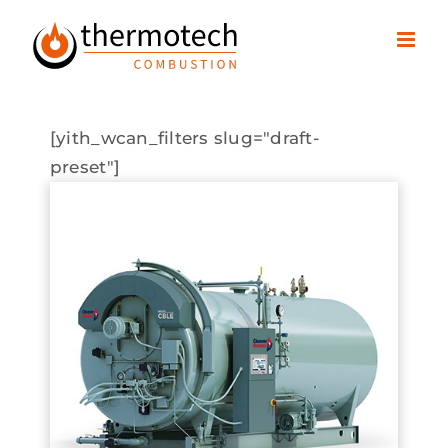
Passer
au
contenu
[yith_wcan_filters slug="draft-
preset"]