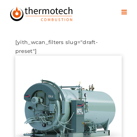
Passer
au
contenu
[yith_wcan_filters slug="draft-
preset"]