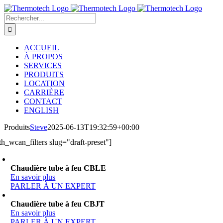
Passer
au
Rechercher:
contenu
ACCUEIL
À PROPOS
SERVICES
PRODUITS
LOCATION
CARRIÈRE
CONTACT
ENGLISH
Produits
Steve
2025-06-13T19:32:59+00:00
ith_wcan_filters slug="draft-preset"]
Chaudière tube à feu CBLE
En savoir plus
PARLER À UN EXPERT
Chaudière tube à feu CBJT
En savoir plus
PARLER À UN EXPERT