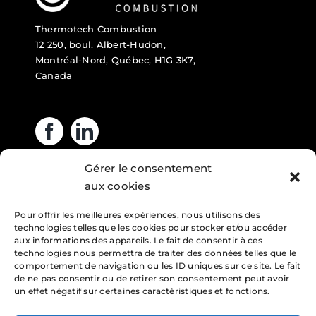
Thermotech Combustion
12 250, boul. Albert-Hudon,
Montréal-Nord, Québec, H1G 3K7,
Canada
Gérer le consentement
Heures d’ouverture
aux cookies
Pour offrir les meilleures expériences, nous utilisons des
Lundi : 7h – 16h
technologies telles que les cookies pour stocker et/ou accéder
Mardi : 7h – 16h
aux informations des appareils. Le fait de consentir à ces
technologies nous permettra de traiter des données telles que le
Mercredi : 7h – 16h
comportement de navigation ou les ID uniques sur ce site. Le fait
de ne pas consentir ou de retirer son consentement peut avoir
Jeudi : 7h – 16h
un effet négatif sur certaines caractéristiques et fonctions.
Vendredi : 7h – 16h