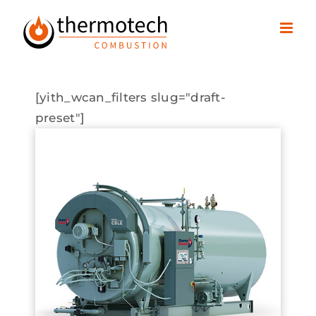
Passer
au
contenu
[yith_wcan_filters slug="draft-
preset"]