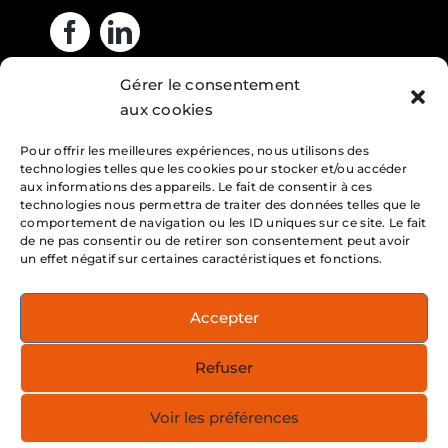
Gérer le consentement
Heures d’ouverture
aux cookies
Pour offrir les meilleures expériences, nous utilisons des
Lundi : 7h – 16h
technologies telles que les cookies pour stocker et/ou accéder
Mardi : 7h – 16h
aux informations des appareils. Le fait de consentir à ces
technologies nous permettra de traiter des données telles que le
Mercredi : 7h – 16h
comportement de navigation ou les ID uniques sur ce site. Le fait
de ne pas consentir ou de retirer son consentement peut avoir
Jeudi : 7h – 16h
un effet négatif sur certaines caractéristiques et fonctions.
Vendredi : 7h – 16h
Accepter
Service 24h/24h
Refuser
Note : Nous affirmons notre volonté d’établir des
relations en français avec la clientèle du Québec
Voir les préférences