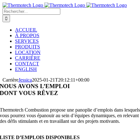
Passer
au
Rechercher:
contenu
ACCUEIL
À PROPOS
SERVICES
PRODUITS
LOCATION
CARRIÈRE
CONTACT
ENGLISH
Carrière
Jessica
2025-01-21T20:12:11+00:00
NOUS AVONS L’EMPLOI
DONT VOUS RÊVEZ
Thermotech Combustion propose une panoplie d’emplois dans lesquel
vous pourrez vous épanouir au sein d’équipes dynamiques, en relevant
des défis stimulants et en travaillant sur des projets motivants.
LISTE D’EMPLOIS DISPONIBLES