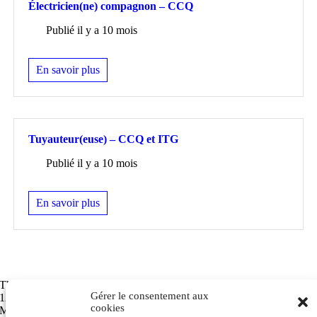
Électricien(ne) compagnon – CCQ
Publié il y a 10 mois
En savoir plus
Tuyauteur(euse) – CCQ et ITG
Publié il y a 10 mois
En savoir plus
Thermotech Combustion
Gérer le consentement aux
12 250, boul. Albert-Hudon,
cookies
Montréal-Nord, Québec, H1G 3K7,