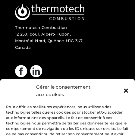
Thermotech Combustion
12 250, boul. Albert-Hudon,
Montréal-Nord, Québec, H1G 3K7,
Canada
Gérer le consentement
Heures d’ouverture
aux cookies
Pour offrir les meilleures expériences, nous utilisons des
Lundi : 7h – 16h
technologies telles que les cookies pour stocker et/ou accéder
Mardi : 7h – 16h
aux informations des appareils. Le fait de consentir à ces
technologies nous permettra de traiter des données telles que le
Mercredi : 7h – 16h
comportement de navigation ou les ID uniques sur ce site. Le fait
de ne pas consentir ou de retirer son consentement peut avoir