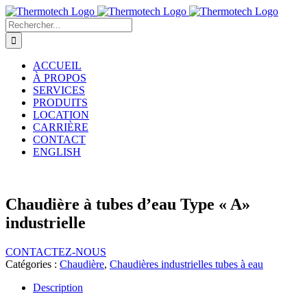
Passer
au
Rechercher:
contenu
ACCUEIL
À PROPOS
SERVICES
PRODUITS
LOCATION
CARRIÈRE
CONTACT
ENGLISH
Chaudière à tubes d’eau Type « A»
industrielle
CONTACTEZ-NOUS
Catégories :
Chaudière
,
Chaudières industrielles tubes à eau
Description