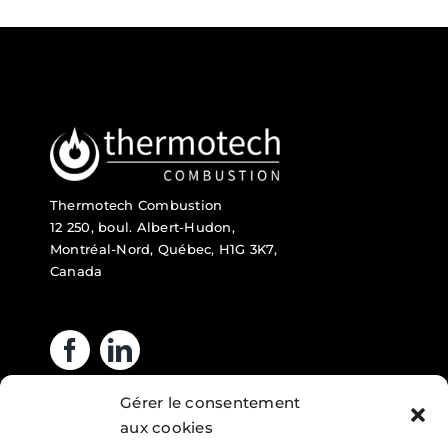
Thermotech Combustion
12 250, boul. Albert-Hudon,
Montréal-Nord, Québec, H1G 3K7,
Canada
Gérer le consentement
Heures d’ouverture
aux cookies