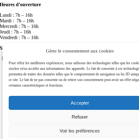
Heures d’ouverture
Lundi : 7h – 16h
Mardi : 7h – 16h
Mercredi : 7h – 16h
Jeudi : 7h – 16h
Vendredi : 7h – 16h
Service 24h/24h
Gérer le consentement aux cookies
Note : Nous affirmons notre volonté d’établir des relations en français
Pour offrir les meilleures expériences, nous utilisons des technologies telles que les cook
avec la clientèle du Québec
stocker et/ou accéder aux informations des appareils. Le fait de consentir à ces technolog
Page load link
permettra de traiter des données telles que le comportement de navigation ou les ID uniqu
Aller
ce site. Le fait de ne pas consentir ou de retirer son consentement peut avoir un effet négat
en
certaines caractéristiques et fonctions.
haut
Accepter
Refuser
Voir les préférences