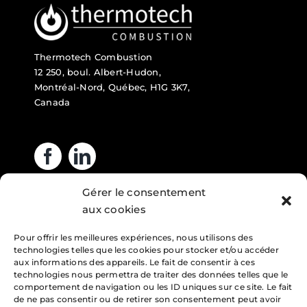
Thermotech Combustion
12 250, boul. Albert-Hudon,
Montréal-Nord, Québec, H1G 3K7,
Canada
Gérer le consentement
Heures d’ouverture
aux cookies
Pour offrir les meilleures expériences, nous utilisons des
Lundi : 7h – 16h
technologies telles que les cookies pour stocker et/ou accéder
Mardi : 7h – 16h
aux informations des appareils. Le fait de consentir à ces
technologies nous permettra de traiter des données telles que le
Mercredi : 7h – 16h
comportement de navigation ou les ID uniques sur ce site. Le fait
de ne pas consentir ou de retirer son consentement peut avoir
Jeudi : 7h – 16h