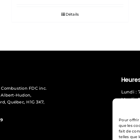
Détails
Heures
 Combustion FDC inc.
Lundi : 
. Albert-Hudon,
Mardi : 
rd, Québec, H1G 3K7,
Mercredi
Jeudi : 
09
Pour offrir
Vendredi
que les co
fait de co
Service
telles que 