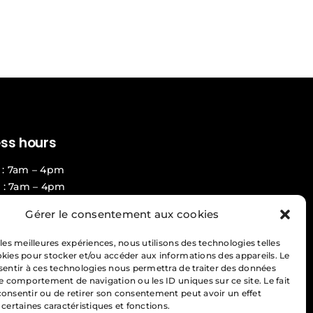
ess hours
: 7am – 4pm
 : 7am – 4pm
day : 7am – 4pm
Gérer le consentement aux cookies
y : 7am – 4pm
: 7am – 4pm
 les meilleures expériences, nous utilisons des technologies telles
okies pour stocker et/ou accéder aux informations des appareils. Le
 24h/7 days
nsentir à ces technologies nous permettra de traiter des données
le comportement de navigation ou les ID uniques sur ce site. Le fait
ntiality plan
consentir ou de retirer son consentement peut avoir un effet
 certaines caractéristiques et fonctions.