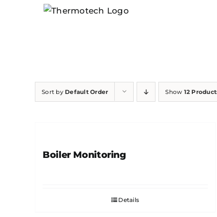
Skip
to
content
Sort by
Default Order
Show
12 Product
Boiler Monitoring
Details