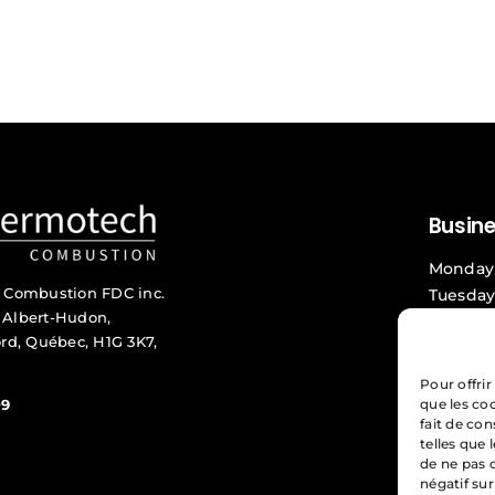
Busin
Monday 
 Combustion FDC inc.
Tuesday
. Albert-Hudon,
Wednes
rd, Québec, H1G 3K7,
Thursda
Friday 
Pour offrir
que les co
09
Service
fait de co
telles que 
Confide
de ne pas 
négatif sur