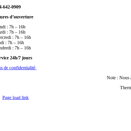
4-642-0909
ures d’ouverture
ndi : 7h – 16h
rdi : 7h – 16h
rcredi : 7h – 16h
udi : 7h – 16h
ndredi : 7h – 16h
rvice 24h/7 jours
an de confidentialité
Note : Nous a
Therm
Page load link
Aller
en
haut