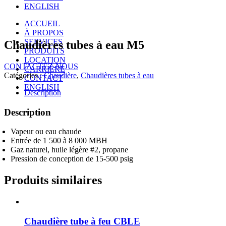
ENGLISH
ACCUEIL
À PROPOS
SERVICES
Chaudières tubes à eau M5
PRODUITS
LOCATION
CONTACTEZ-NOUS
CARRIÈRE
Catégories :
Chaudière
,
Chaudières tubes à eau
CONTACT
ENGLISH
Description
Description
Vapeur ou eau chaude
Entrée de 1 500 à 8 000 MBH
Gaz naturel, huile légère #2, propane
Pression de conception de 15-500 psig
Produits similaires
Chaudière tube à feu CBLE