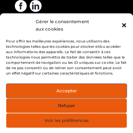
Gérer le consentement
Heures d’ouverture
aux cookies
Pour offrir les meilleures expériences, nous utilisons des
Lundi : 7h – 16h
technologies telles que les cookies pour stocker et/ou accéder
Mardi : 7h – 16h
aux informations des appareils. Le fait de consentir à ces
technologies nous permettra de traiter des données telles que le
Mercredi : 7h – 16h
comportement de navigation ou les ID uniques sur ce site. Le fait
de ne pas consentir ou de retirer son consentement peut avoir
Jeudi : 7h – 16h
un effet négatif sur certaines caractéristiques et fonctions.
Vendredi : 7h – 16h
Accepter
Service 24h/24h
Refuser
Note : Nous affirmons notre volonté d’établir des
relations en français avec la clientèle du Québec
Voir les préférences