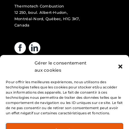
Thermotech Combustion
12 250, boul. Albert-Hudon,
Montréal-Nord, Québec, H1G 3K7,
Canada
Gérer le consentement
Heures d’ouverture
aux cookies
Pour offrir les meilleures expériences, nous utilisons des
Lundi : 7h – 16h
technologies telles que les cookies pour stocker et/ou accéder
Mardi : 7h – 16h
aux informations des appareils. Le fait de consentir à ces
technologies nous permettra de traiter des données telles que le
Mercredi : 7h – 16h
comportement de navigation ou les ID uniques sur ce site. Le fait
de ne pas consentir ou de retirer son consentement peut avoir
Jeudi : 7h – 16h
un effet négatif sur certaines caractéristiques et fonctions.
Vendredi : 7h – 16h