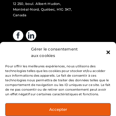
12 250, boul. Albert-Hudon,
Montréal-Nord, Québec, H1G 3K7,
Canada
Gérer le consentement
Heures d’ouverture
aux cookies
Pour offrir les meilleures expériences, nous utilisons des
Lundi : 7h – 16h
technologies telles que les cookies pour stocker et/ou accéder
Mardi : 7h – 16h
aux informations des appareils. Le fait de consentir à ces
technologies nous permettra de traiter des données telles que le
Mercredi : 7h – 16h
comportement de navigation ou les ID uniques sur ce site. Le fait
de ne pas consentir ou de retirer son consentement peut avoir
Jeudi : 7h – 16h
un effet négatif sur certaines caractéristiques et fonctions.
Vendredi : 7h – 16h
Accepter
Service 24h/24h