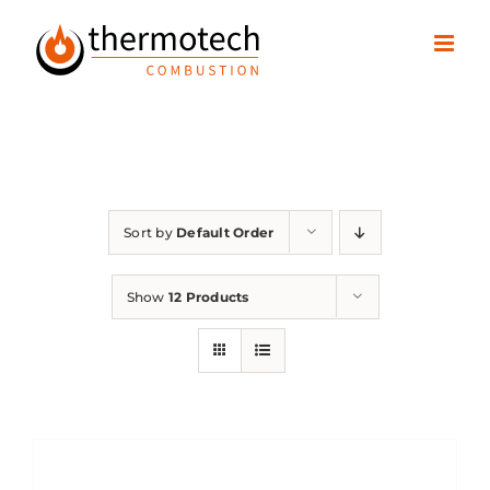
Skip
to
content
Sort by
Default Order
Show
12 Products