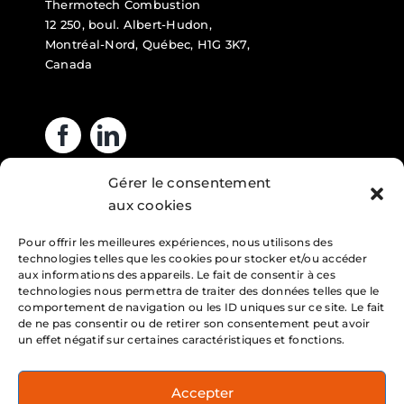
Thermotech Combustion
12 250, boul. Albert-Hudon,
Montréal-Nord, Québec, H1G 3K7,
Canada
Gérer le consentement
Business hours
aux cookies
Pour offrir les meilleures expériences, nous utilisons des
Monday : 7am – 4pm
technologies telles que les cookies pour stocker et/ou accéder
Tuesday : 7am – 4pm
aux informations des appareils. Le fait de consentir à ces
technologies nous permettra de traiter des données telles que le
Wednesday : 7am – 4pm
comportement de navigation ou les ID uniques sur ce site. Le fait
de ne pas consentir ou de retirer son consentement peut avoir
Thursday : 7am – 4pm
un effet négatif sur certaines caractéristiques et fonctions.
Friday : 7am – 4pm
Accepter
Service 24h/7 days