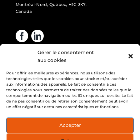
Montréal-Nord, Québec, H1G 3K7,
Canada
Gérer le consentement
Business hours
aux cookies
Pour offrir les meilleures expériences, nous utilisons des
Monday : 7am – 4pm
technologies telles que les cookies pour stocker et/ou accéder
Tuesday : 7am – 4pm
aux informations des appareils. Le fait de consentir à ces
technologies nous permettra de traiter des données telles que le
Wednesday : 7am – 4pm
comportement de navigation ou les ID uniques sur ce site. Le fait
de ne pas consentir ou de retirer son consentement peut avoir
Thursday : 7am – 4pm
un effet négatif sur certaines caractéristiques et fonctions.
Friday : 7am – 4pm
Accepter
Service 24h/7 days